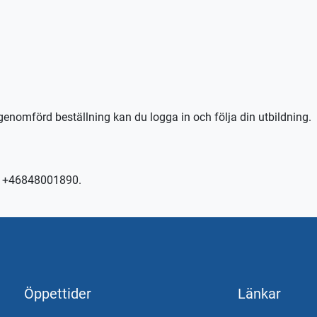
il, körkortstillstånd krävs.
n TABS Elev alternativt tctabs.se.
kontakta trafikskolan så hjälper vi er.
genomförd beställning kan du logga in och följa din utbildning.
er +46848001890.
Öppettider
Länkar