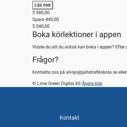
Denna körlektion utförs med en manuellt växlad b
Läs mer
5 980,00
Kontakta oss för bokning eller logga in på appe
Spara 440,00
Vid önskemål om betalning via faktura, vänligen 
5 540,00
Boka körlektioner i appen
Visste du att du också kan boka i appen? Efter 
Frågor?
Kontakta oss på alvsjo@jarlatrafikskola.se ell
© Lime Green Digital AS
Ångra köp
Kontakt